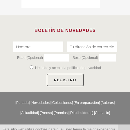
BOLETÍN DE NOVEDADES
Edad (Opcional)
Sexo (Opcional)
He leído y acepto la
política de privacidad
.
[
Portada
] [
Novedades
] [
Colecciones
] [
En preparación
] [
Autores
]
[
Actualidad
] [
Prensa
] [
Premios
] [
Distribuidores
] [
Contacto
]
Este sitio web utiliza cookies para que usted tenga la mejor experiencia