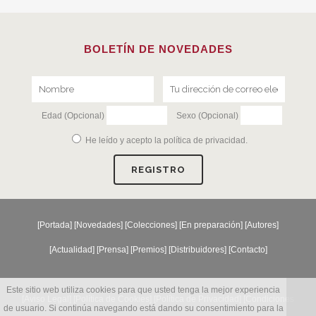
BOLETÍN DE NOVEDADES
Edad (Opcional)
Sexo (Opcional)
He leído y acepto la
política de privacidad
.
[
Portada
] [
Novedades
] [
Colecciones
] [
En preparación
] [
Autores
]
[
Actualidad
] [
Prensa
] [
Premios
] [
Distribuidores
] [
Contacto
]
Este sitio web utiliza cookies para que usted tenga la mejor experiencia
[Aviso Legal] [
Política de Cookies
] [
Política de Privacidad
] [
Condiciones
de usuario. Si continúa navegando está dando su consentimiento para la