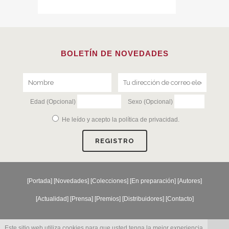
BOLETÍN DE NOVEDADES
Edad (Opcional)
Sexo (Opcional)
He leído y acepto la
política de privacidad
.
[
Portada
] [
Novedades
] [
Colecciones
] [
En preparación
] [
Autores
]
[
Actualidad
] [
Prensa
] [
Premios
] [
Distribuidores
] [
Contacto
]
Este sitio web utiliza cookies para que usted tenga la mejor experiencia