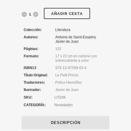
AÑADIR CESTA
Colección:
Literatura
Autores:
Antoine de Saint-Exupéry
,
Javier de Juan
Páginas:
152
Formato:
17 x 22 cm en cartoné con
sobrecubierta a color
ISBN13
979-13-87599-03-4
Título Original:
Le Petit Prince
Traductores:
Pollux Hernúñez
Ilustrador:
Javier de Juan
SKU:
LIT208
CATEGORÍA:
Novedades
DESCRIPCIÓN