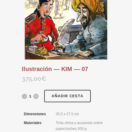
Ilustración — KIM — 07
375,00
€
AÑADIR CESTA
Dimensiones
35,5 x 27,5 cm
Materiales
Tinta china y acuarelas sobre
papel Arches 300 g