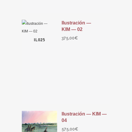
Ilustración —
KIM — 02
375,00
€
IL025
Ilustración — KIM —
04
575,00
€