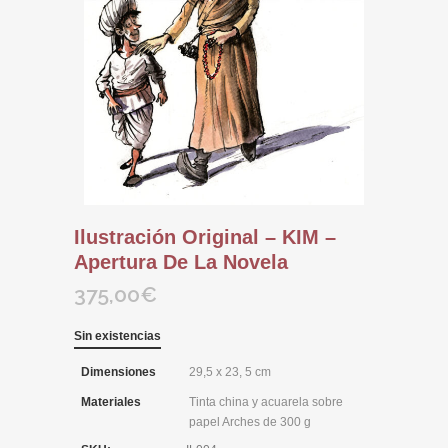
Ilustración Original – KIM –
Apertura De La Novela
375,00
€
Sin existencias
Dimensiones
29,5 x 23, 5 cm
Materiales
Tinta china y acuarela sobre
papel Arches de 300 g