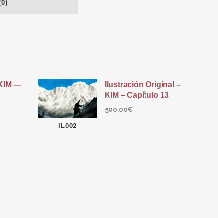
0)
 KIM —
Ilustración Original –
KIM – Capítulo 13
500,00
€
IL002