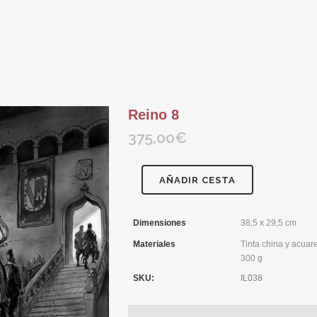
Reino 8
375,00
€
AÑADIR CESTA
Dimensiones
38,5 x 29,5 cm
Materiales
Tinta china y acuar
300 g
SKU:
IL038