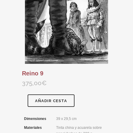
Reino 9
375,00
€
AÑADIR CESTA
Dimensiones
39 x 29,5 cm
Materiales
Tinta china y acuarela sobre