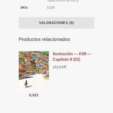
papel Arches de 300 g
SKU:
IL039
VALORACIONES (0)
Productos relacionados
Ilustración — KIM —
Capítulo 8 (02)
375,00
€
IL021