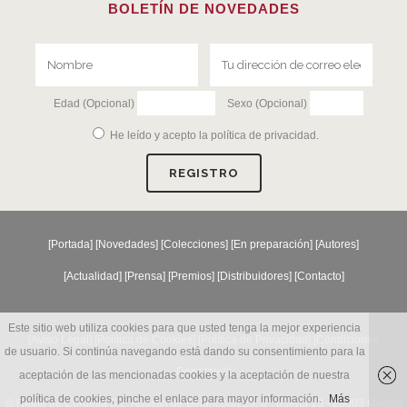
BOLETÍN DE NOVEDADES
Edad (Opcional)
Sexo (Opcional)
He leído y acepto la
política de privacidad
.
[
Portada
] [
Novedades
] [
Colecciones
] [
En preparación
] [
Autores
]
[
Actualidad
] [
Prensa
] [
Premios
] [
Distribuidores
] [
Contacto
]
Este sitio web utiliza cookies para que usted tenga la mejor experiencia
[Aviso Legal] [
Política de Cookies
] [
Política de Privacidad
] [
Condiciones
de usuario. Si continúa navegando está dando su consentimiento para la
Generales
]
aceptación de las mencionadas cookies y la aceptación de nuestra
política de cookies, pinche el enlace para mayor información.
Más
© Reino de Cordelia S.L. Agustín de Betancourt 25, 6º, puerta 13 - 28003 Madrid