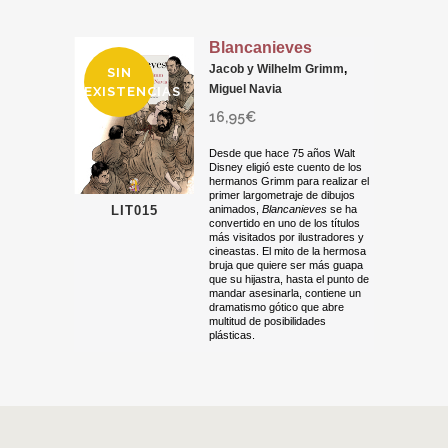
Blancanieves
Jacob y Wilhelm Grimm
,
SIN
Miguel Navia
EXISTENCIAS
16,95
€
Desde que hace 75 años Walt
Disney eligió este cuento de los
hermanos Grimm para realizar el
primer largometraje de dibujos
LIT015
animados,
Blancanieves
se ha
convertido en uno de los títulos
más visitados por ilustradores y
cineastas. El mito de la hermosa
bruja que quiere ser más guapa
que su hijastra, hasta el punto de
mandar asesinarla, contiene un
dramatismo gótico que abre
multitud de posibilidades
plásticas.