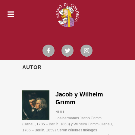
AUTOR
Jacob y Wilhelm
Grimm
NULL
Los hermanos Jacob Grimm
(Hanau, 1785 – Berlín, 1863) y Wilhelm Grimm (Hanau,
1786 – Berlín, 1859) fueron célebres filólogos