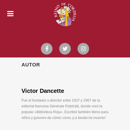
AUTOR
Victor Dancette
Fue el fundador y director entre 1937 y 1967 de la
editorial francesa Générale Publicité, donde creó la
popular «Biblioteca Roja». Escribió también libros para
niños y guiones de cómic como
¡La bestia ha muerto!