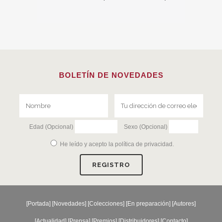
BOLETÍN DE NOVEDADES
Edad (Opcional)
Sexo (Opcional)
He leído y acepto la
política de privacidad
.
[
Portada
] [
Novedades
] [
Colecciones
] [
En preparación
] [
Autores
]
[
Actualidad
] [
Prensa
] [
Premios
] [
Distribuidores
] [
Contacto
]