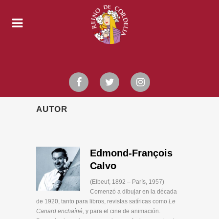
AUTOR
Edmond-François
Calvo
(Elbeuf, 1892 – París, 1957)
Comenzó a dibujar en la década
de 1920, tanto para libros, revistas satíricas como
Le
Canard enchaîné,
y para el cine de animación.