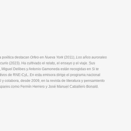
bra poética destacan
Orfeo en Nueva York
(2011),
Los años aurorales
curio
(2023). Ha cultivado el relato, el ensayo y el viaje. Sus
as, Miguel Delibes y Antonio Gamoneda están recogidas en
Si te
ativos de RNE-CyL. En esta emisora dirige el programa nacional
al y colabora, desde 2009, en la revista de literatura y pensamiento
dispares como Fermín Herrero y José Manuel Caballero Bonald.