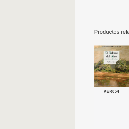
Productos rel
VER054