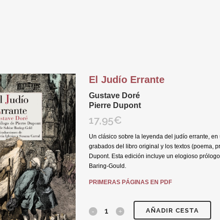
El Judío Errante
Gustave Doré
Pierre Dupont
17,95
€
Un clásico sobre la leyenda del judío errante, en
grabados del libro ori
ginal y los textos (poema, p
Dupont
. Esta edición incluye un elogioso prólo
B
aring-Gould.
PRIMERAS PÁGINAS EN PDF
AÑADIR CESTA