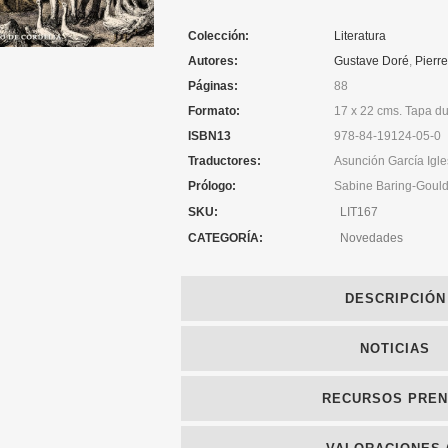
Colección:
Literatura
Autores:
Gustave Doré
,
Pierr
Páginas:
88
Formato:
17 x 22 cms. Tapa du
ISBN13
978-84-19124-05-0
Traductores:
Asunción García Igle
Prólogo:
Sabine Baring-Goul
SKU:
LIT167
CATEGORÍA:
Novedades
DESCRIPCIÓN
NOTICIAS
RECURSOS PRE