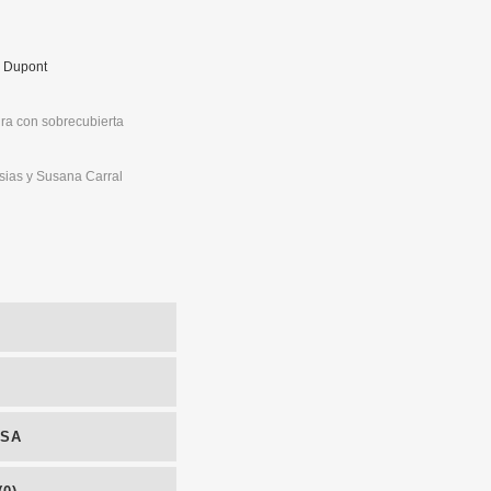
e Dupont
ra con sobrecubierta
sias y Susana Carral
d
NSA