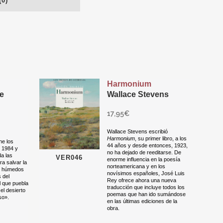
0)
Harmonium
De
Wallace Stevens
17,95
€
Wallace Stevens escribió
Harmonium
, su primer libro, a los
ne los
44 años y desde entonces, 1923,
 1984 y
no ha dejado de reeditarse. De
da las
VER046
enorme influencia en la poesía
a salvar la
norteamericana y en los
s húmedos
novísimos españoles, José Luis
 del
Rey ofrece ahora una nueva
l que puebla
traducción que incluye todos los
el desierto
poemas que han ido sumándose
so».
en las últimas ediciones de la
obra.