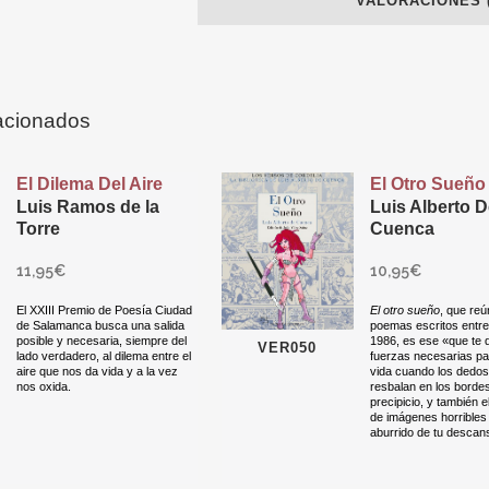
VALORACIONES (
acionados
El Dilema Del Aire
El Otro Sueño
Luis Ramos de la
Luis Alberto 
Torre
Cuenca
11,95
€
10,95
€
El XXIII Premio de Poesía Ciudad
El otro sueño
, que reú
de Salamanca busca una salida
poemas escritos entre
posible y necesaria, siempre del
1986, es ese «que te 
VER050
lado verdadero, al dilema entre el
fuerzas necesarias par
aire que nos da vida y a la vez
vida cuando los dedo
nos oxida.
resbalan en los bordes
precipicio, y también e
de imágenes horribles 
aburrido de tu descan