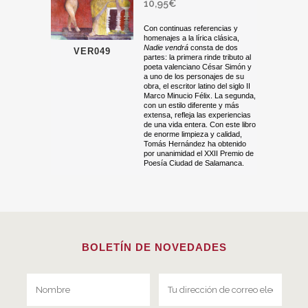
10,95
€
Con continuas referencias y
homenajes a la lírica clásica,
Nadie vendrá
consta de dos
VER049
partes: la primera rinde tributo al
poeta valenciano César Simón y
a uno de los personajes de su
obra, el escritor latino del siglo II
Marco Minucio Félix. La segunda,
con un estilo diferente y más
extensa, refleja las experiencias
de una vida entera. Con este libro
de enorme limpieza y calidad,
Tomás Hernández ha obtenido
por unanimidad el XXII Premio de
Poesía Ciudad de Salamanca.
BOLETÍN DE NOVEDADES