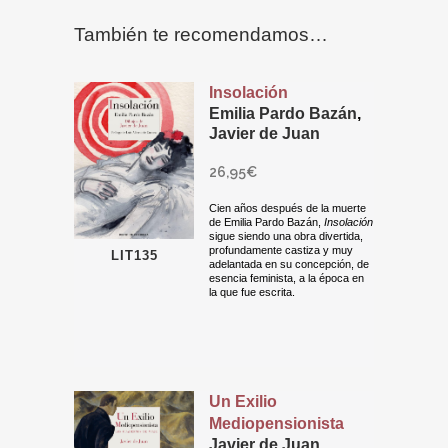
También te recomendamos…
Insolación
Emilia Pardo Bazán
,
Javier de Juan
26,95
€
Cien años después de la muerte
de Emilia Pardo Bazán,
Insolación
sigue siendo una obra divertida,
profundamente castiza y muy
LIT135
adelantada en su concepción, de
esencia feminista, a la época en
la que fue escrita.
Un Exilio
Mediopensionista
Javier de Juan