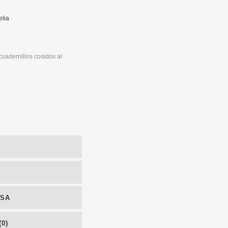
elia
cuadernillos cosidos al
NSA
0)