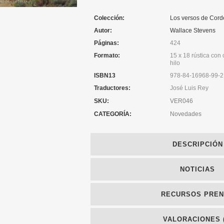
Colección:
Los versos de Cord
Autor:
Wallace Stevens
Páginas:
424
Formato:
15 x 18 rústica con 
hilo
ISBN13
978-84-16968-99-2
Traductores:
José Luis Rey
SKU:
VER046
CATEGORÍA:
Novedades
DESCRIPCIÓN
NOTICIAS
RECURSOS PRE
VALORACIONES (