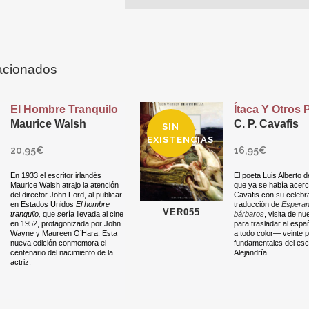
acionados
El Hombre Tranquilo
Ítaca Y Otros
Maurice Walsh
C. P. Cavafis
SIN
EXISTENCIAS
20,95
€
16,95
€
En 1933 el escritor irlandés
El poeta Luis Alberto 
Maurice Walsh atrajo la atención
que ya se había acer
del director John Ford, al publicar
Cavafis con su celebr
en Estados Unidos
El hombre
traducción de
Esperan
VER055
tranquilo,
que
s
ería llevada al cine
bárbaros
, visita de n
en 1952, protagonizada por John
para trasladar al esp
Wayne y Maureen O’Hara. Esta
a todo color— veinte
nueva edición conmemora el
fundamentales del escr
centenario del nacimiento de la
Alejandría.
actriz.