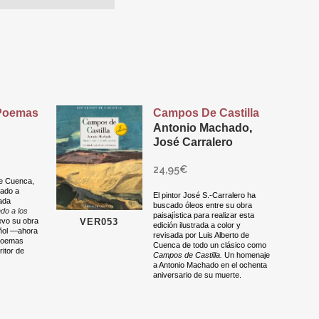
 Poemas
Campos De Castilla
Antonio Machado
,
José Carralero
24,95
€
de Cuenca,
cado a
El pintor José S.-Carralero ha
ada
buscado óleos entre su obra
do a los
paisajística para realizar esta
VER053
uevo su obra
edición ilustrada a color y
añol —ahora
revisada por Luis Alberto de
 poemas
Cuenca de todo un clásico como
itor de
Campos de Castilla.
Un homenaje
a Antonio Machado en el ochenta
aniversario de su muerte.