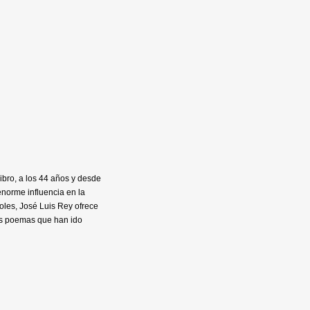
libro, a los 44 años y desde
enorme influencia en la
oles, José Luis Rey ofrece
os poemas que han ido