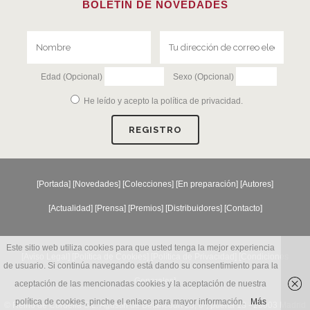
BOLETÍN DE NOVEDADES
Edad (Opcional)
Sexo (Opcional)
He leído y acepto la
política de privacidad
.
[
Portada
] [
Novedades
] [
Colecciones
] [
En preparación
] [
Autores
]
[
Actualidad
] [
Prensa
] [
Premios
] [
Distribuidores
] [
Contacto
]
Este sitio web utiliza cookies para que usted tenga la mejor experiencia
[Aviso Legal] [
Política de Cookies
] [
Política de Privacidad
] [
Condiciones
de usuario. Si continúa navegando está dando su consentimiento para la
Generales
]
aceptación de las mencionadas cookies y la aceptación de nuestra
política de cookies, pinche el enlace para mayor información.
Más
© Reino de Cordelia S.L. Agustín de Betancourt 25, 6º, puerta 13 - 28003 Madrid