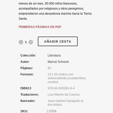
menos de un mes, 30.000 niños franceses,
acompañados por religiosos y otros peregrinos,
emprendieron una desastrosa marcha hacia la Tierra
Santa.
PRIMERAS PÁGINAS EN PDF
AÑADIR CESTA
Colección:
Literatura
Autor:
Marcel Schwob
Páginas:
64
Formato:
13 x 20 rústica con
sobrecubierta ycuadernillos
cosidos
ISBN13
978-84-939382-8-4
Traductores:
Luis Alberto de Cuenca
Ilustrador:
Jean-Gabriel Daragnès (a
dos tintas)
SKU:
LIT006