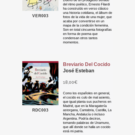
Dueño de un prodigioso sentido
del ritmo poético, Ernesto Filardi
ha construído en verso clásico
una historia cotidiana, el álbum de
VER003
fotos de la vida de una mujer, que
acaba por convertirse en un
mapa de la condición femenina.
Son en total cincuenta fotografías
en forma de poema que
condensan otros tantos
momentos.
Breviario Del Cocido
José Esteban
18,00
€
Como los españoles en general,
el cocido es culo de mal asiento,
que igual planta sus pucheros en
Madrid, que en la Maragatería
RDC003
astorgana, Cantabria, Castilla, La
Mancha, Andalucía o incluso
Argentina. Podría decirse,
tomando palabras de Unamuno,
que allí donde se halla un cocido
está mi patria.