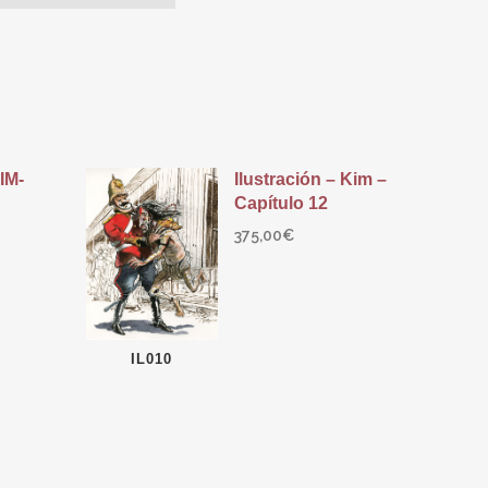
KIM-
Ilustración – Kim –
Capítulo 12
375,00
€
IL010