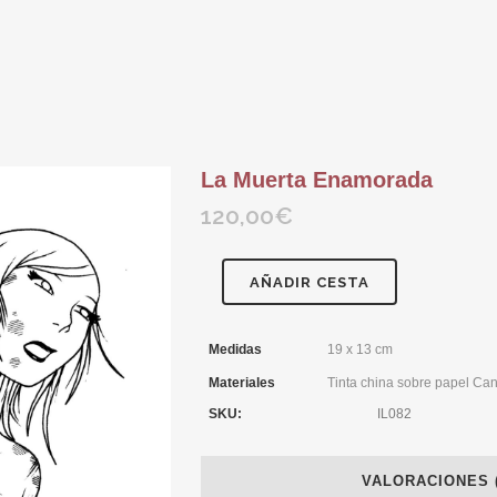
La Muerta Enamorada
120,00
€
AÑADIR CESTA
Medidas
19 x 13 cm
Materiales
Tinta china sobre papel Ca
SKU:
IL082
VALORACIONES (