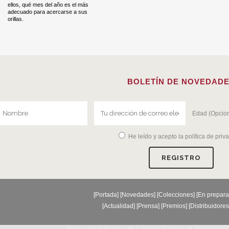
ellos, qué mes del año es el más
adecuado para acercarse a sus
orillas.
BOLETÍN DE NOVEDAD
Edad (Opcion
He leído y acepto la
política de priv
[
Portada
] [
Novedades
] [
Colecciones
] [
En prepara
[
Actualidad
] [
Prensa
] [
Premios
] [
Distribuidores
[Aviso Legal] [
Política de Cookies
] [
Política de Privacidad
] [