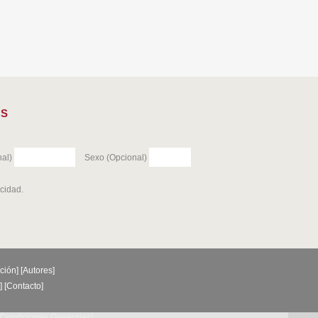
ES
al)
Sexo (Opcional)
acidad
.
ción
] [
Autores
]
] [
Contacto
]
Condiciones Generales
]