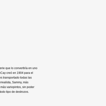
serie que lo convertiría en uno
McCay creó en 1904 para el
es transportado todas las
urrealista, Sammy, más
 más variopintos, sin poder
odo tipo de destrozos.