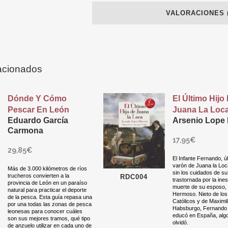
VALORACIONES (
acionados
Dónde Y Cómo
El Último Hijo
Pescar En León
Juana La Loc
Eduardo García
Arsenio Lope 
Carmona
17,95
€
29,85
€
El Infante Fernando, úl
varón de Juana la Loc
Más de 3.000 kilómetros de ríos
sin los cuidados de s
trucheros convierten a la
RDC004
trastornada por la ine
provincia de León en un paraíso
muerte de su esposo, 
natural para practicar el deporte
Hermoso. Nieto de lo
de la pesca. Esta guía repasa una
Católicos y de Maximil
por una todas las zonas de pesca
Habsburgo, Fernando 
leonesas para conocer cuáles
educó en España, alg
son sus mejores tramos, qué tipo
olvidó.
de anzuelo utilizar en cada uno de