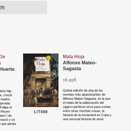
0)
 De
Mala Hoja
Alfonso Mateo-
a
Sagasta
Huerta
16,95
€
Quinta edición de una de las
timo hijo
novelas más apasionantes de
a, creció
Alfonso Mateo-Sagasta, en la que
u madre,
el relato de la elaboración del
sperada
cigarro perfecto sirve para contar,
Felipe el
entre otras muchas cosas, la
s Reyes
LIT088
historia de la esclavitud en Cuba y
iano I de
una sensual historia de amor.
nació y se
o que jamás