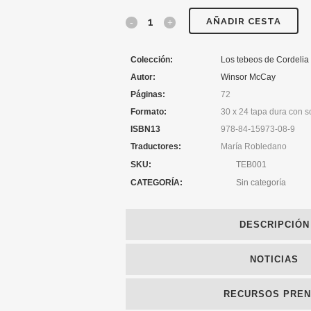
AÑADIR CESTA
Colección:
Los tebeos de Cordelia
Autor:
Winsor McCay
Páginas:
72
Formato:
30 x 24 tapa dura con s
ISBN13
978-84-15973-08-9
Traductores:
María Robledano
SKU:
TEB001
CATEGORÍA:
Sin categoría
DESCRIPCIÓN
NOTICIAS
RECURSOS PRE