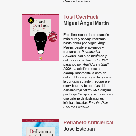
Quentin Tarantino.
Total OverFuck
Miguel Ángel Martín
Este libro recoge la producción
más dura y salvaje realizada
hasta ahora por Miguel Ángel
Martín, desde el polémico y
transgresor
Psycopathia
Sexualis
, pieza de bibliófilos y
coleccionistas, hasta
HardON,
pasando por
Anal Core
y
Snuff
2000
. La edición respeta
escrupulosamente la obra en
color o blanco y negro tal y como
la concibió su autor, recupera el
story board y fotografías del
cortometraje
Snuff 2000,
dirigido
por Borja Crespo, y se cierra con
una galería de ilustraciones
inéditas tituladas
Feel the Pain,
Feel the Pleasure.
Refranero Anticlerical
José Esteban