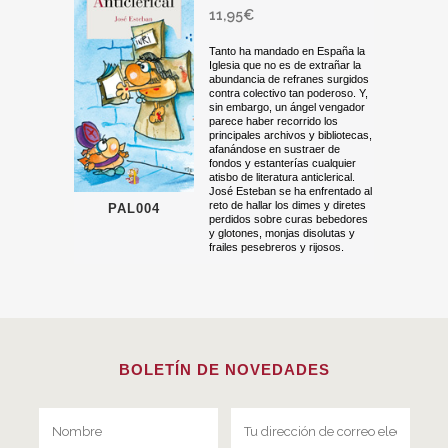
11,95
€
Tanto ha mandado en España la
Iglesia que no es de extrañar la
abundancia de refranes surgidos
contra colectivo tan poderoso. Y,
sin embargo, un ángel vengador
parece haber recorrido los
principales archivos y bibliotecas,
afanándose en sustraer de
fondos y estanterías cualquier
atisbo de literatura anticlerical.
José Esteban se ha enfrentado al
reto de hallar los dimes y diretes
PAL004
perdidos sobre curas bebedores
y glotones, monjas disolutas y
frailes pesebreros y rijosos.
BOLETÍN DE NOVEDADES