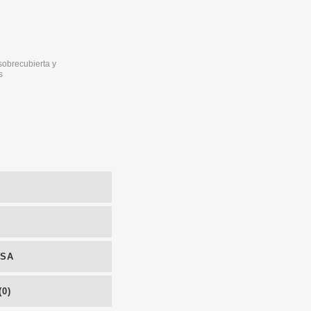
 sobrecubierta y
s
NSA
0)