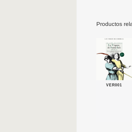
Productos rel
VER001