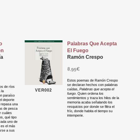
o
Palabras Que Acepta
ón
El Fuego
ía
Ramón Crespo
8,95
€
Estos poemas de Ramón Crespo
se declaran hechos con palabras
os de ríos
caídas,
Palabras que acepta el
VER002
 la
fuego
. Quien ordena los
un paraíso
sentimientos y traza los hilos de la
el deporte
memoria acaba señalando los
a repasa una
resquicios por donde se filtra el
as de pesca
frío, donde habita el tiempo su
r cuáles
intemperie.
s, qué tipo
 cada uno de
 es el más
rse a sus