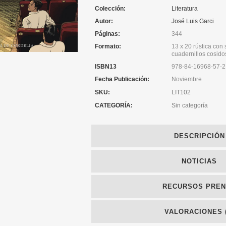
Colección:
Literatura
Autor:
José Luis Garci
Páginas:
344
Formato:
13 x 20 rústica con
cuadernillos cosido
ISBN13
978-84-16968-57-2
Fecha Publicación:
Noviembre
SKU:
LIT102
CATEGORÍA:
Sin categoría
DESCRIPCIÓN
NOTICIAS
RECURSOS PRE
VALORACIONES (