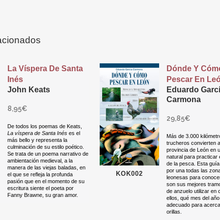
acionados
La Víspera De Santa
Dónde Y Cóm
Inés
Pescar En Le
John Keats
Eduardo Garc
Carmona
8,95
€
29,85
€
De todos los poemas de Keats,
La víspera de Santa Inés
es el
Más de 3.000 kilómetr
más bello y representa la
trucheros convierten a
culminación de su estilo poético.
provincia de León en 
Se trata de un poema narrativo de
natural para practicar 
ambientación medieval, a la
de la pesca. Esta guí
manera de las viejas baladas, en
por una todas las zon
KOK002
el que se refleja la profunda
leonesas para conoce
pasión que en el momento de su
son sus mejores tramo
escritura siente el poeta por
de anzuelo utilizar en
Fanny Brawne, su gran amor.
ellos, qué mes del año
adecuado para acerca
orillas.