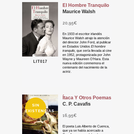
El Hombre Tranquilo
Maurice Walsh
20,95
€
En 1933 el escritor irlandés
Maurice Walsh atrajo la atención
del director John Ford, al publicar
en Estados Unidos
El hombre
tranquilo,
que
s
ería llevada al cine
en 1952, protagonizada por John
Wayne y Maureen O’Hara. Esta
LIT017
nueva edición conmemora el
centenario del nacimiento de la
actriz.
Ítaca Y Otros Poemas
C. P. Cavafis
SIN
EXISTENCIAS
16,95
€
El poeta Luis Alberto de Cuenca,
que ya se había acercado a