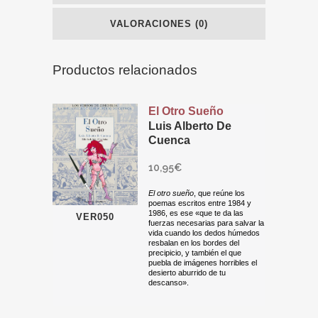
VALORACIONES (0)
Productos relacionados
El Otro Sueño
Luis Alberto De
Cuenca
10,95
€
El otro sueño
, que reúne los
poemas escritos entre 1984 y
1986, es ese «que te da las
VER050
fuerzas necesarias para salvar la
vida cuando los dedos húmedos
resbalan en los bordes del
precipicio, y también el que
puebla de imágenes horribles el
desierto aburrido de tu
descanso».