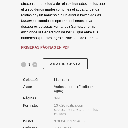
ofrecen una antología de relatos húmedos, en los que
el único denominador común es el agua. Entre los
relatos hay un homenaje a un autor a través de
Las
barcas
, un cuento excepcional del maestro ya
desaparecido Jesús Fernández Santos, enorme
escritor de la Generación de los 50, que entre sus
numerosos premios logró el Nacional de Cuentos.
PRIMERAS PÁGINAS EN PDF
AÑADIR CESTA
Colección:
Literatura
Autor:
Varios autores (Escrito en el
agua)
Páginas:
344
Formato:
13 x 20 rústica con
sobrecubierta y cuadernillos
cosidos
ISBN13
978-84-15973-48-5