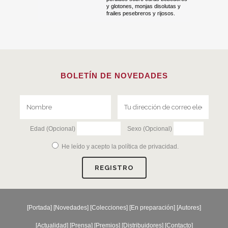
y glotones, monjas disolutas y
frailes pesebreros y rijosos.
BOLETÍN DE NOVEDADES
Edad (Opcional)
Sexo (Opcional)
He leído y acepto la
política de privacidad
.
[
Portada
] [
Novedades
] [
Colecciones
] [
En preparación
] [
Autores
]
[
Actualidad
] [
Prensa
] [
Premios
] [
Distribuidores
] [
Contacto
]