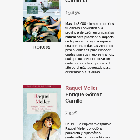
Carmona
29,85
€
Más de 3.000 kilómetros de ríos
trucheros convierten a la
provincia de León en un paraíso
natural para practicar el deporte
de la pesca. Esta guía repasa
una por una todas las zonas de
KOK002
pesca leonesas para conocer
cuáles son sus mejores tramos,
qué tipo de anzuelo utilizar en
cada uno de ellos, qué mes del
año es el más adecuado para
acercarse a sus orillas.
Raquel Meller
Enrique Gómez
Carrillo
7,95
€
En 1917 la cupletista española
Raquel Meller conoció al
periodista y diplomático
guatemalteco Enrique Gómez