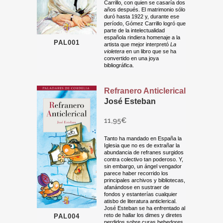
Carrillo, con quien se casaría dos
años después. El matrimonio sólo
duró hasta 1922 y, durante ese
período, Gómez Carrillo logró que
parte de la intelectualidad
española rindiera homenaje a la
PAL001
artista que mejor interpretó
La
violetera
en un libro que se ha
convertido en una joya
bibliográfica.
Refranero Anticlerical
José Esteban
11,95
€
Tanto ha mandado en España la
Iglesia que no es de extrañar la
abundancia de refranes surgidos
contra colectivo tan poderoso. Y,
sin embargo, un ángel vengador
parece haber recorrido los
principales archivos y bibliotecas,
afanándose en sustraer de
fondos y estanterías cualquier
atisbo de literatura anticlerical.
José Esteban se ha enfrentado al
reto de hallar los dimes y diretes
PAL004
perdidos sobre curas bebedores