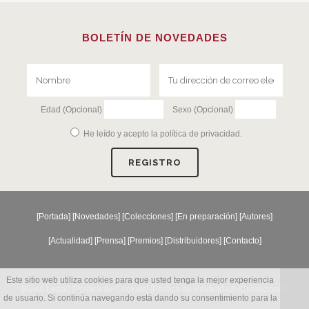
BOLETÍN DE NOVEDADES
Edad (Opcional)
Sexo (Opcional)
He leído y acepto la
política de privacidad
.
[
Portada
] [
Novedades
] [
Colecciones
] [
En preparación
] [
Autores
]
[
Actualidad
] [
Prensa
] [
Premios
] [
Distribuidores
] [
Contacto
]
Este sitio web utiliza cookies para que usted tenga la mejor experiencia
[Aviso Legal] [
Política de Cookies
] [
Política de Privacidad
] [
Condiciones
de usuario. Si continúa navegando está dando su consentimiento para la