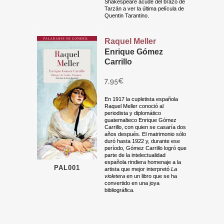
Shakespeare acude del brazo de
Tarzán a ver la última película de
Quentin Tarantino.
Raquel Meller
Enrique Gómez
Carrillo
7,95
€
En 1917 la cupletista española
Raquel Meller conoció al
periodista y diplomático
guatemalteco Enrique Gómez
Carrillo, con quien se casaría dos
años después. El matrimonio sólo
duró hasta 1922 y, durante ese
período, Gómez Carrillo logró que
parte de la intelectualidad
española rindiera homenaje a la
PAL001
artista que mejor interpretó
La
violetera
en un libro que se ha
convertido en una joya
bibliográfica.