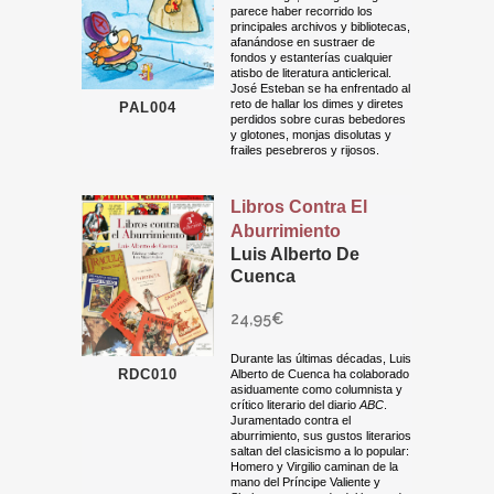
parece haber recorrido los
principales archivos y bibliotecas,
afanándose en sustraer de
fondos y estanterías cualquier
atisbo de literatura anticlerical.
José Esteban se ha enfrentado al
reto de hallar los dimes y diretes
PAL004
perdidos sobre curas bebedores
y glotones, monjas disolutas y
frailes pesebreros y rijosos.
Libros Contra El
Aburrimiento
Luis Alberto De
Cuenca
24,95
€
Durante las últimas décadas, Luis
RDC010
Alberto de Cuenca ha colaborado
asiduamente como columnista y
crítico literario del diario
ABC
.
Juramentado contra el
aburrimiento, sus gustos literarios
saltan del clasicismo a lo popular:
Homero y Virgilio caminan de la
mano del Príncipe Valiente y