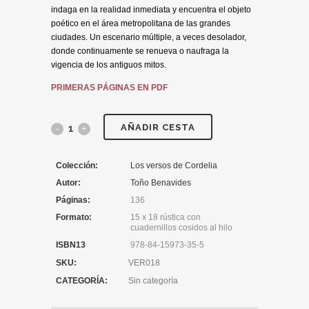
indaga en la realidad inmediata y encuentra el objeto
poético en el área metropolitana de las grandes
ciudades. Un escenario múltiple, a veces desolador,
donde continuamente se renueva o naufraga la
vigencia de los antiguos mitos.
PRIMERAS PÁGINAS EN PDF
AÑADIR CESTA
Colección:
Los versos de Cordelia
Autor:
Toño Benavides
Páginas:
136
Formato:
15 x 18 rústica con
cuadernillos cosidos al hilo
ISBN13
978-84-15973-35-5
SKU:
VER018
CATEGORÍA:
Sin categoría