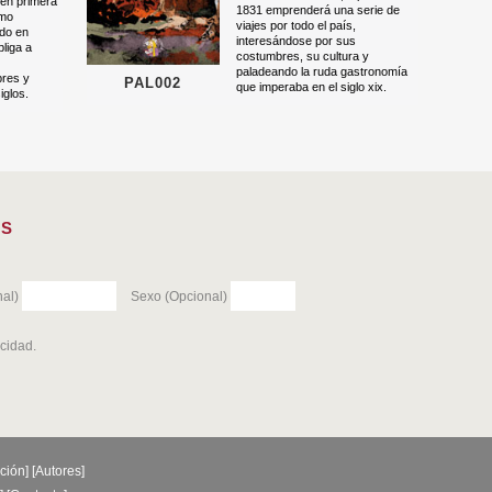
en primera
1831 emprenderá una serie de
tmo
viajes por todo el país,
do en
interesándose por sus
bliga a
costumbres, su cultura y
paladeando la ruda gastronomía
res y
PAL002
que imperaba en el siglo xix.
iglos.
ES
al)
Sexo (Opcional)
acidad
.
ción
] [
Autores
]