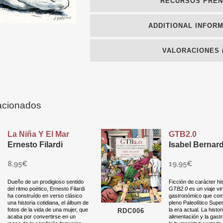
RECURSOS PRE
ADDITIONAL INFOR
VALORACIONES (
acionados
La Niña Y El Mar
GTB2.0
Ernesto Filardi
Isabel Bernar
8,95
€
19,95
€
Dueño de un prodigioso sentido
Ficción de carácter his
del ritmo poético, Ernesto Filardi
GTB2.0
es un viaje vir
ha construído en verso clásico
gastronómico que com
una historia cotidiana, el álbum de
pleno Paleolítico Super
fotos de la vida de una mujer, que
la era actual. La histor
RDC006
acaba por convertirse en un
alimentación y la gas