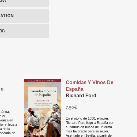
NSA
MATION
0)
Comidas Y Vinos De
do
España
Richard Ford
7,50
€
tórica,
tual
En el otoño de 1830, el inglés
ienza en
Richard Ford llegó a España con
ior y llega a
su familia en busca de un clima
ia de la
más favorable para su mujer.
tronomía de
Asentado en Sevilla, a partir de