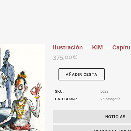
Ilustración — KIM — Capítul
375,00
€
AÑADIR CESTA
SKU:
IL023
CATEGORÍA:
Sin categoría
NOTICIAS