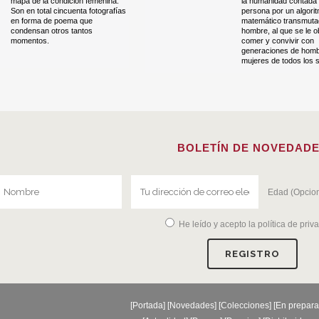
mapa de la condición femenina.
la humanidad contada 
Son en total cincuenta fotografías
persona por un algori
en forma de poema que
matemático transmuta
condensan otros tantos
hombre, al que se le o
momentos.
comer y convivir con
generaciones de homb
mujeres de todos los s
BOLETÍN DE NOVEDAD
Edad (Opcion
He leído y acepto la
política de priv
[
Portada
] [
Novedades
] [
Colecciones
] [
En prepara