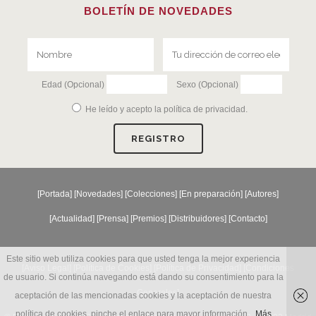
BOLETÍN DE NOVEDADES
Edad (Opcional)
Sexo (Opcional)
He leído y acepto la
política de privacidad
.
[
Portada
] [
Novedades
] [
Colecciones
] [
En preparación
] [
Autores
]
[
Actualidad
] [
Prensa
] [
Premios
] [
Distribuidores
] [
Contacto
]
Este sitio web utiliza cookies para que usted tenga la mejor experiencia
[Aviso Legal] [
Política de Cookies
] [
Política de Privacidad
] [
Condiciones
de usuario. Si continúa navegando está dando su consentimiento para la
Generales
]
aceptación de las mencionadas cookies y la aceptación de nuestra
política de cookies, pinche el enlace para mayor información.
Más