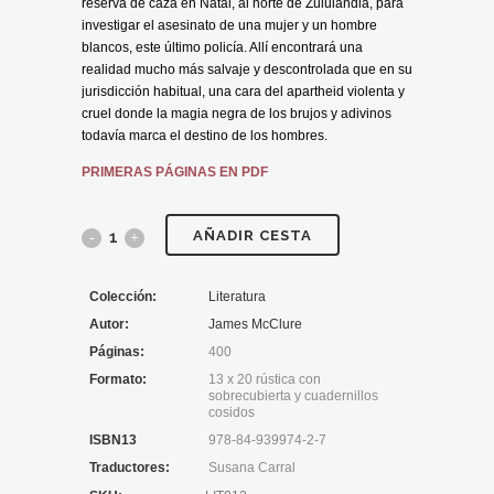
reserva de caza en Natal, al norte de Zululandia, para
investigar el asesinato de una mujer y un hombre
blancos, este último policía. Allí encontrará una
realidad mucho más salvaje y descontrolada que en su
jurisdicción habitual, una cara del apartheid violenta y
cruel donde la magia negra de los brujos y adivinos
todavía marca el destino de los hombres.
PRIMERAS PÁGINAS EN PDF
AÑADIR CESTA
Colección:
Literatura
Autor:
James McClure
Páginas:
400
Formato:
13 x 20 rústica con
sobrecubierta y cuadernillos
cosidos
ISBN13
978-84-939974-2-7
Traductores:
Susana Carral