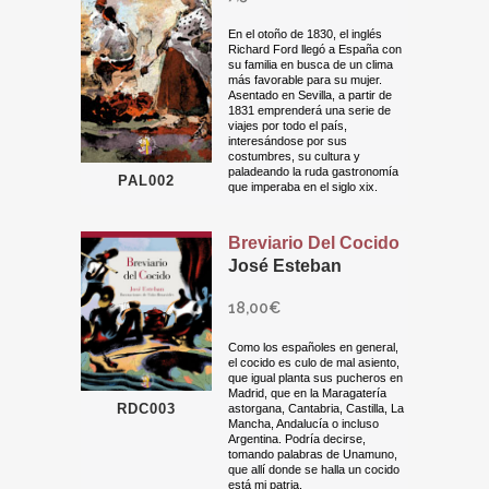
En el otoño de 1830, el inglés
Richard Ford llegó a España con
su familia en busca de un clima
más favorable para su mujer.
Asentado en Sevilla, a partir de
1831 emprenderá una serie de
viajes por todo el país,
interesándose por sus
costumbres, su cultura y
paladeando la ruda gastronomía
PAL002
que imperaba en el siglo xix.
Breviario Del Cocido
José Esteban
18,00
€
Como los españoles en general,
el cocido es culo de mal asiento,
que igual planta sus pucheros en
Madrid, que en la Maragatería
RDC003
astorgana, Cantabria, Castilla, La
Mancha, Andalucía o incluso
Argentina. Podría decirse,
tomando palabras de Unamuno,
que allí donde se halla un cocido
está mi patria.