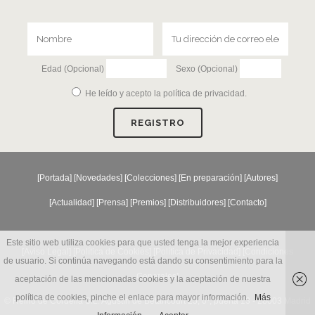
Edad (Opcional)
Sexo (Opcional)
He leído y acepto la
política de privacidad
.
[
Portada
] [
Novedades
] [
Colecciones
] [
En preparación
] [
Autores
]
[
Actualidad
] [
Prensa
] [
Premios
] [
Distribuidores
] [
Contacto
]
Este sitio web utiliza cookies para que usted tenga la mejor experiencia
[Aviso Legal] [
Política de Cookies
] [
Política de Privacidad
] [
Condiciones
de usuario. Si continúa navegando está dando su consentimiento para la
Generales
]
aceptación de las mencionadas cookies y la aceptación de nuestra
política de cookies, pinche el enlace para mayor información.
Más
© Reino de Cordelia S.L. Agustín de Betancourt 25, 6º, puerta 13 - 28003 Madrid