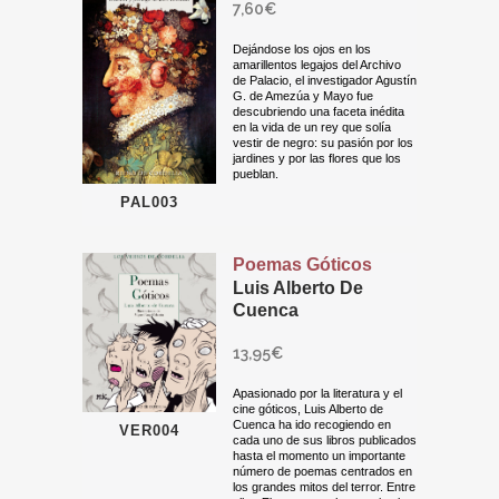
7,60
€
Dejándose los ojos en los
amarillentos legajos del Archivo
de Palacio, el investigador Agustín
G. de Amezúa y Mayo fue
descubriendo una faceta inédita
en la vida de un rey que solía
vestir de negro: su pasión por los
jardines y por las flores que los
pueblan.
PAL003
Poemas Góticos
Luis Alberto De
Cuenca
13,95
€
Apasionado por la literatura y el
cine góticos, Luis Alberto de
Cuenca ha ido recogiendo en
VER004
cada uno de sus libros publicados
hasta el momento un importante
número de poemas centrados en
los grandes mitos del terror. Entre