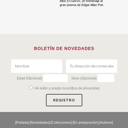
ellos
El cuervo
, un homenaje al
gran poema de Edgar Allan Poe.
BOLETÍN DE NOVEDADES
Edad (Opcional)
Sexo (Opcional)
He leído y acepto la
política de privacidad
.
[
Portada
] [
Novedades
] [
Colecciones
] [
En preparación
] [
Autores
]