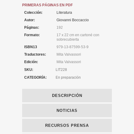
PRIMERAS PÁGINAS EN PDF
Colección:
Literatura
Autor:
Giovanni Boccaccio
Páginas:
192
Formato:
17 x 22 cm en cartoné con
sobrecubierta
ISBN13
979-13-87599-53-9
Traductores:
Mita Valvassori
Edición:
Mita Valvassori
SKU:
LIT228
CATEGORÍA:
En preparación
DESCRIPCIÓN
NOTICIAS
RECURSOS PRENSA