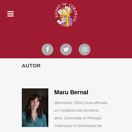
AUTOR
Maru Bernal
(Barcelona, 1964) Lleva afincada
en Cantabria más de treinta
años.
Licenciada en Filología
Clásica por la Universidad de