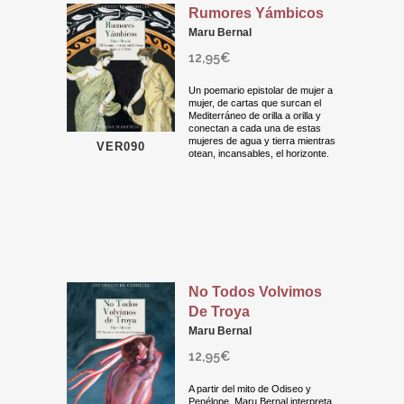
Rumores Yámbicos
Maru Bernal
12,95
€
Un poemario epistolar de mujer a
mujer, de cartas que surcan el
Mediterráneo de orilla a orilla y
conectan a cada una de estas
mujeres de agua y tierra mientras
VER090
otean, incansables, el horizonte.
No Todos Volvimos
De Troya
Maru Bernal
12,95
€
A partir del mito de Odiseo y
Penélope, Maru Bernal interpreta