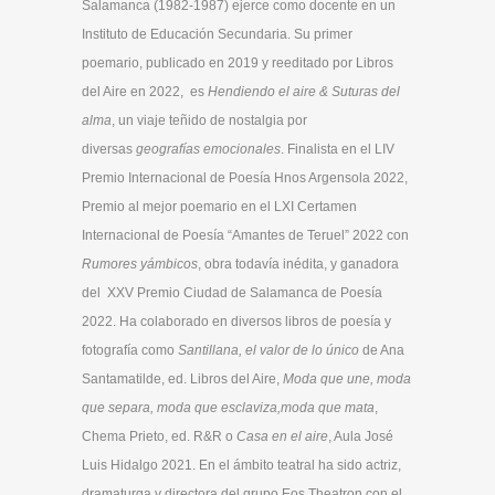
Salamanca (1982-1987) ejerce como docente en un
Instituto de Educación Secundaria.
Su primer
poemario, publicado en 2019 y reeditado por Libros
del Aire en 2022, es
Hendiendo el aire & Suturas del
alma
, un viaje teñido de nostalgia por
diversas
geografías emocionales
.
Finalista en el LIV
Premio Internacional de Poesía Hnos Argensola 2022,
Premio al mejor poemario en el LXI Certamen
Internacional de Poesía “Amantes de Teruel” 2022 con
Rumores yámbicos
, obra todavía inédita, y ganadora
del XXV Premio Ciudad de Salamanca de Poesía
2022.
Ha colaborado en diversos libros de poesía y
fotografía como
Santillana, el valor de lo único
de Ana
Santamatilde, ed. Libros del Aire,
Moda que une, moda
que separa, moda que esclaviza,moda que mata
,
Chema Prieto, ed. R&R o
Casa en el aire
, Aula José
Luis Hidalgo 2021. En el ámbito teatral ha sido actriz,
dramaturga y directora del grupo Eos Theatron con el