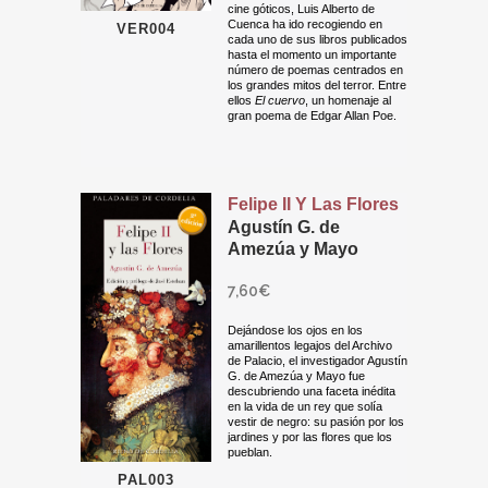
cine góticos, Luis Alberto de
Cuenca ha ido recogiendo en
VER004
cada uno de sus libros publicados
hasta el momento un importante
número de poemas centrados en
los grandes mitos del terror. Entre
ellos
El cuervo
, un homenaje al
gran poema de Edgar Allan Poe.
Felipe II Y Las Flores
Agustín G. de
Amezúa y Mayo
7,60
€
Dejándose los ojos en los
amarillentos legajos del Archivo
de Palacio, el investigador Agustín
G. de Amezúa y Mayo fue
descubriendo una faceta inédita
en la vida de un rey que solía
vestir de negro: su pasión por los
jardines y por las flores que los
pueblan.
PAL003