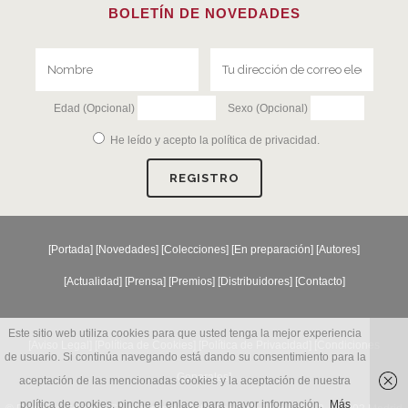
BOLETÍN DE NOVEDADES
Edad (Opcional)
Sexo (Opcional)
He leído y acepto la
política de privacidad
.
[
Portada
] [
Novedades
] [
Colecciones
] [
En preparación
] [
Autores
]
[
Actualidad
] [
Prensa
] [
Premios
] [
Distribuidores
] [
Contacto
]
Este sitio web utiliza cookies para que usted tenga la mejor experiencia
[Aviso Legal] [
Política de Cookies
] [
Política de Privacidad
] [
Condiciones
de usuario. Si continúa navegando está dando su consentimiento para la
Generales
]
aceptación de las mencionadas cookies y la aceptación de nuestra
política de cookies, pinche el enlace para mayor información.
Más