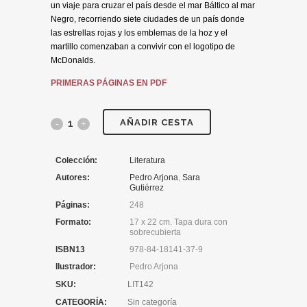
un viaje para cruzar el país desde el mar Báltico al mar
Negro, recorriendo siete ciudades de un país donde
las estrellas rojas y los emblemas de la hoz y el
martillo comenzaban a convivir con el logotipo de
McDonalds.
PRIMERAS PÁGINAS EN PDF
AÑADIR CESTA
Colección:
Literatura
Autores:
Pedro Arjona
,
Sara
Gutiérrez
Páginas:
248
Formato:
17 x 22 cm. Tapa dura con
sobrecubierta
ISBN13
978-84-18141-37-9
Ilustrador:
Pedro Arjona
SKU:
LIT142
CATEGORÍA:
Sin categoría