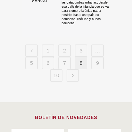
VER021
las catacumbas urbanas, desde
esa calle de la infancia que es ya
para siempre la única patria
posible, hasta ese país de
demonios, libélulas y nubes
barrocas.
1
2
3
…
5
6
7
8
9
10
BOLETÍN DE NOVEDADES