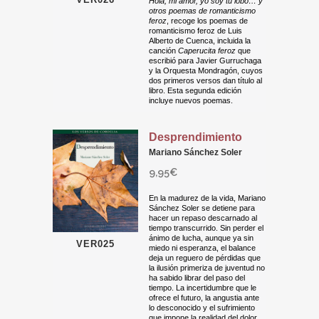
Hola, mi amor, yo soy tu lobo… y
otros poemas de romanticismo
feroz
, recoge los poemas de
romanticismo feroz de Luis
Alberto de Cuenca, incluida la
canción
Caperucita feroz
que
escribió para Javier Gurruchaga
y la Orquesta Mondragón, cuyos
dos primeros versos dan título al
libro. Esta segunda edición
incluye nuevos poemas.
Desprendimiento
Mariano Sánchez Soler
9,95
€
En la madurez de la vida, Mariano
Sánchez Soler se detiene para
hacer un repaso descarnado al
tiempo transcurrido. Sin perder el
ánimo de lucha, aunque ya sin
VER025
miedo ni esperanza, el balance
deja un reguero de pérdidas que
la ilusión primeriza de juventud no
ha sabido librar del paso del
tiempo. La incertidumbre que le
ofrece el futuro, la angustia ante
lo desconocido y el sufrimiento
que impone la realidad del dolor