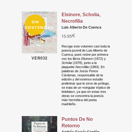
Elsinore, Scholia,
Necrofilia
SIN
EXISTENCIAS
Luis Alberto De Cuenca
15,95
€
Recoge este volumen casi toda la
poesía juvenil de Luis Alberto de
Cuenca, pues reúne por primera
VER032
vez los libros
Elsinore
(1972) y
Scholia
(1978), junto a la
plaquette
Necrofilia
(1983). En
palabras de Jesús Ponce
Cárdenas, responsable de la
edición y del extenso estudio
preliminar que le sirve de prólogo,
se trata de un «singular tríptico de
tinieblas», ya que en estas tres
obras se concentra la poesía
más hermética del poeta
madrileño.
Puntos De No
Retorno