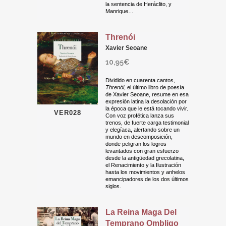
la sentencia de Heráclito, y
Manrique…
Threnói
Xavier Seoane
10,95
€
Dividido en cuarenta cantos,
Threnói
, el último libro de poesía
de Xavier Seoane, resume en esa
expresión latina la desolación por
la época que le está tocando vivir.
VER028
Con voz profética lanza sus
trenos, de fuerte carga testimonial
y elegíaca, alertando sobre un
mundo en descomposición,
donde peligran los logros
levantados con gran esfuerzo
desde la antigüedad grecolatina,
el Renacimiento y la Ilustración
hasta los movimientos y anhelos
emancipadores de los dos últimos
siglos.
La Reina Maga Del
Temprano Ombligo