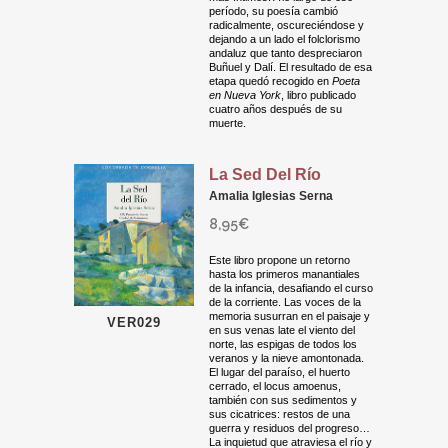
período, su poesía cambió
radicalmente, oscureciéndose y
dejando a un lado el folclorismo
andaluz que tanto despreciaron
Buñuel y Dalí. El resultado de esa
etapa quedó recogido en
Poeta
en Nueva York
, libro publicado
cuatro años después de su
muerte.
La Sed Del Río
Amalia Iglesias Serna
8,95
€
Este libro propone un retorno
hasta los primeros manantiales
de la infancia, desafiando el curso
de la corriente. Las voces de la
memoria susurran en el paisaje y
VER029
en sus venas late el viento del
norte, las espigas de todos los
veranos y la nieve amontonada.
El lugar del paraíso, el huerto
cerrado, el locus amoenus,
también con sus sedimentos y
sus cicatrices: restos de una
guerra y residuos del progreso…
La inquietud que atraviesa el río y