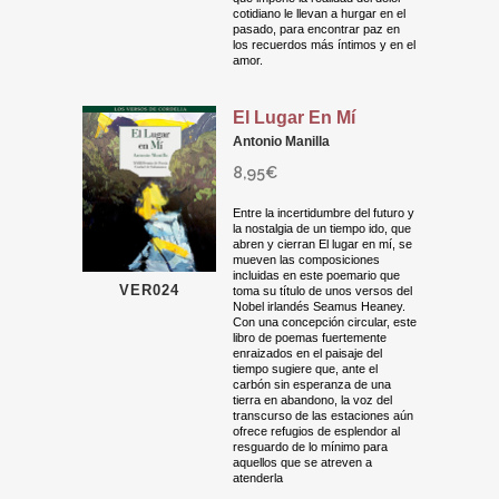
cotidiano le llevan a hurgar en el
pasado, para encontrar paz en
los recuerdos más íntimos y en el
amor.
El Lugar En Mí
Antonio Manilla
8,95
€
Entre la incertidumbre del futuro y
la nostalgia de un tiempo ido, que
abren y cierran El lugar en mí, se
mueven las composiciones
incluidas en este poemario que
VER024
toma su título de unos versos del
Nobel irlandés Seamus Heaney.
Con una concepción circular, este
libro de poemas fuertemente
enraizados en el paisaje del
tiempo sugiere que, ante el
carbón sin esperanza de una
tierra en abandono, la voz del
transcurso de las estaciones aún
ofrece refugios de esplendor al
resguardo de lo mínimo para
aquellos que se atreven a
atenderla