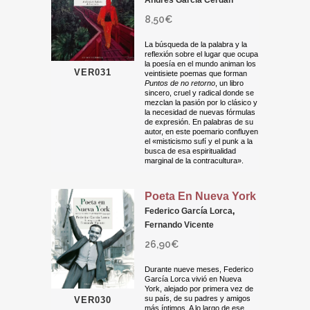
Andrés García Cerdán
8,50
€
La búsqueda de la palabra y la
reflexión sobre el lugar que ocupa
la poesía en el mundo animan los
VER031
veintisiete poemas que forman
Puntos de no retorno
, un libro
sincero, cruel y radical donde se
mezclan la pasión por lo clásico y
la necesidad de nuevas fórmulas
de expresión. En palabras de su
autor, en este poemario confluyen
el «misticismo sufí y el punk a la
busca de esa espiritualidad
marginal de la contracultura».
Poeta En Nueva York
Federico García Lorca
,
Fernando Vicente
26,90
€
Durante nueve meses, Federico
García Lorca vivió en Nueva
York, alejado por primera vez de
su país, de su padres y amigos
VER030
más íntimos. A lo largo de ese