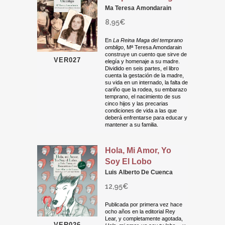
Ma Teresa Amondarain
8,95
€
En
La Reina Maga del temprano
ombligo
, Mª Teresa Amondarain
construye un cuento que sirve de
VER027
elegía y homenaje a su madre.
Dividido en seis partes, el libro
cuenta la gestación de la madre,
su vida en un internado, la falta de
cariño que la rodea, su embarazo
temprano, el nacimiento de sus
cinco hijos y las precarias
condiciones de vida a las que
deberá enfrentarse para educar y
mantener a su familia.
Hola, Mi Amor, Yo
Soy El Lobo
Luis Alberto De Cuenca
12,95
€
Publicada por primera vez hace
ocho años en la editorial Rey
Lear, y completamente agotada,
VER026