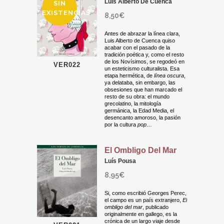
Luis Alberto De Cuenca
SIN
EXISTENCIAS
8,50
€
Antes de abrazar la línea clara,
Luis Alberto de Cuenca quiso
acabar con el pasado de la
tradición poética y, como el resto
de los Novísimos, se regodeó en
VER022
un esteticismo culturalista. Esa
etapa hermética, de
línea oscura
,
ya delataba, sin embargo, las
obsesiones que han marcado el
resto de su obra: el mundo
grecolatino, la mitología
germánica, la Edad Media, el
desencanto amoroso, la pasión
por la cultura
pop
…
El Ombligo Del Mar
Luís Pousa
8,95
€
Si, como escribió Georges Perec,
el campo es un país extranjero,
El
ombligo del mar
, publicado
originalmente en gallego, es la
crónica de un largo viaje desde