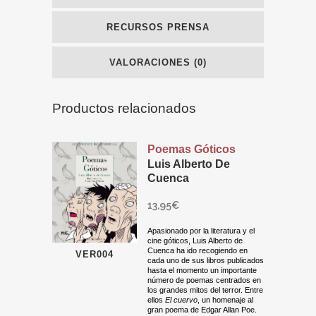
RECURSOS PRENSA
VALORACIONES (0)
Productos relacionados
Poemas Góticos
Luis Alberto De
Cuenca
13,95
€
Apasionado por la literatura y el
cine góticos, Luis Alberto de
Cuenca ha ido recogiendo en
VER004
cada uno de sus libros publicados
hasta el momento un importante
número de poemas centrados en
los grandes mitos del terror. Entre
ellos
El cuervo
, un homenaje al
gran poema de Edgar Allan Poe.