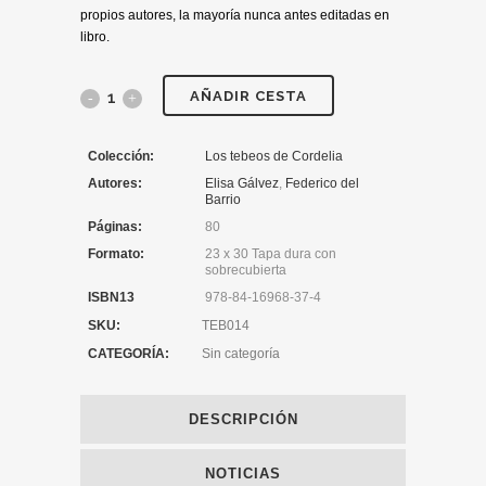
propios autores, la mayoría nunca antes editadas en
libro.
AÑADIR CESTA
Colección:
Los tebeos de Cordelia
Autores:
Elisa Gálvez
,
Federico del
Barrio
Páginas:
80
Formato:
23 x 30 Tapa dura con
sobrecubierta
ISBN13
978-84-16968-37-4
SKU:
TEB014
CATEGORÍA:
Sin categoría
DESCRIPCIÓN
NOTICIAS