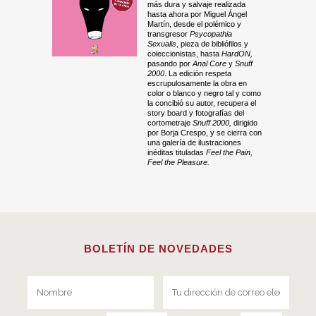
más dura y salvaje realizada
hasta ahora por Miguel Ángel
Martín, desde el polémico y
transgresor
Psycopathia
Sexualis
, pieza de bibliófilos y
coleccionistas, hasta
HardON,
pasando por
Anal Core
y
Snuff
2000
. La edición respeta
escrupulosamente la obra en
color o blanco y negro tal y como
la concibió su autor, recupera el
story board y fotografías del
cortometraje
Snuff 2000,
dirigido
por Borja Crespo, y se cierra con
una galería de ilustraciones
inéditas tituladas
Feel the Pain,
Feel the Pleasure.
BOLETÍN DE NOVEDADES