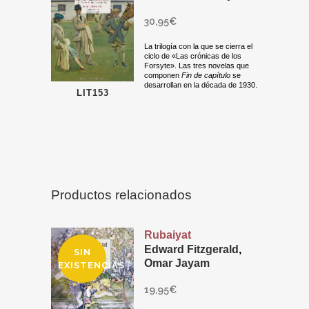
30,95
€
La trilogía con la que se cierra el
ciclo de «Las crónicas de los
Forsyte». Las tres novelas que
componen
Fin de capítulo
se
desarrollan en la década de 1930.
LIT153
Productos relacionados
Rubaiyat
Edward Fitzgerald
,
SIN
Omar Jayam
EXISTENCIAS
19,95
€