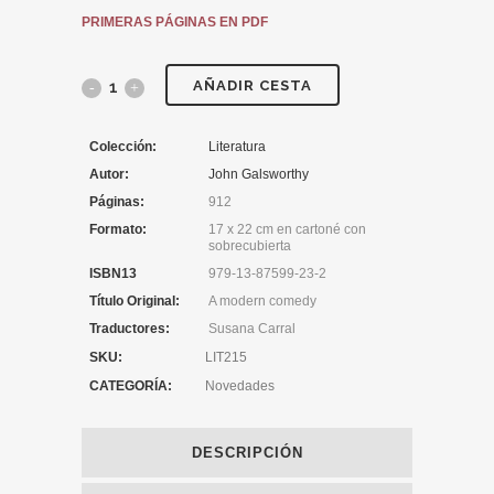
PRIMERAS PÁGINAS EN PDF
AÑADIR CESTA
Colección:
Literatura
Autor:
John Galsworthy
Páginas:
912
Formato:
17 x 22 cm en cartoné con
sobrecubierta
ISBN13
979-13-87599-23-2
Título Original:
A modern comedy
Traductores:
Susana Carral
SKU:
LIT215
CATEGORÍA:
Novedades
DESCRIPCIÓN