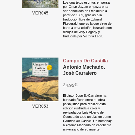
Los cuartetos escritos en persa
por Omar Jayam empezaron a
ser conocidos en Occidente a
VER045
partir de 1859, gracias a la
traducción libre de Edward
Fitzgerald, que es la que sirve de
base a esta edición, ilustrada con
dibujos de Willy Pogány y
traducida por Victoria León.
Campos De Castilla
Antonio Machado
,
José Carralero
24,95
€
El pintor José S.-Carralero ha
buscado óleos entre su obra
paisajística para realizar esta
VER053
edición ilustrada a color y
revisada por Luis Alberto de
Cuenca de todo un clásico como
Campos de Castilla.
Un homenaje
a Antonio Machado en el ochenta
aniversario de su muerte.