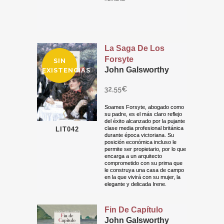
La Saga De Los
Forsyte
SIN
John Galsworthy
EXISTENCIAS
32,55
€
Soames Forsyte, abogado como
su padre, es el más claro reflejo
del éxito alcanzado por la pujante
clase media profesional británica
LIT042
durante época victoriana. Su
posición económica incluso le
permite ser propietario, por lo que
encarga a un arquitecto
comprometido con su prima que
le construya una casa de campo
en la que vivirá con su mujer, la
elegante y delicada Irene.
Fin De Capítulo
John Galsworthy