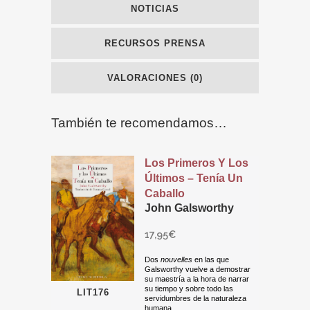
NOTICIAS
RECURSOS PRENSA
VALORACIONES (0)
También te recomendamos…
Los Primeros Y Los
Últimos – Tenía Un
Caballo
John Galsworthy
17,95
€
Dos
nouvelles
en las que
Galsworthy vuelve a demostrar
su maestría a la hora de narrar
su tiempo y sobre todo las
LIT176
servidumbres de la naturaleza
humana.